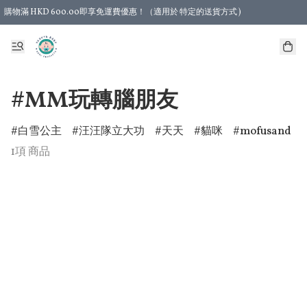
購物滿 HKD 600.00即享免運費優惠！（適用於 特定的送貨方式 )
#MM玩轉腦朋友
白雪公主
汪汪隊立大功
天天
貓咪
mofusand
1項 商品