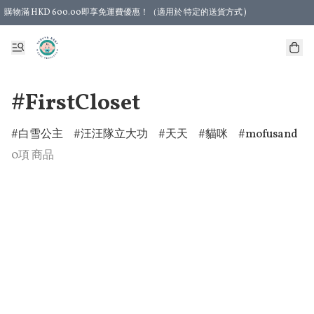
購物滿 HKD 600.00即享免運費優惠！（適用於 特定的送貨方式 )
#FirstCloset
白雪公主
汪汪隊立大功
天天
貓咪
mofusand
0項 商品