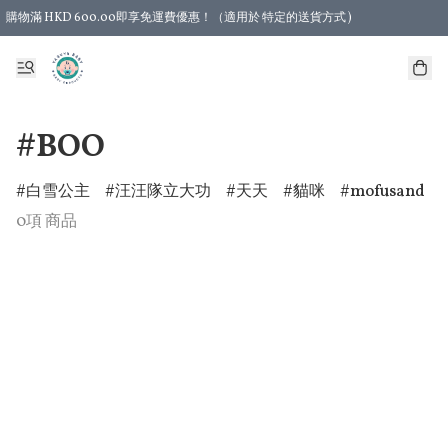
購物滿 HKD 600.00即享免運費優惠！（適用於 特定的送貨方式 )
#BOO
白雪公主
汪汪隊立大功
天天
貓咪
mofusand
0項 商品