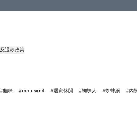
及退款政策
貓咪
mofusand
居家休閒
蜘蛛人
蜘蛛網
內