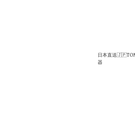
日本直送🇯🇵TO
器