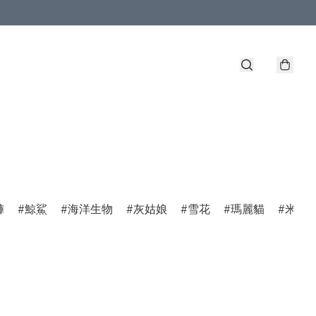
褲
鯨鯊
海洋生物
灰姑娘
雪花
瑪麗貓
米菲