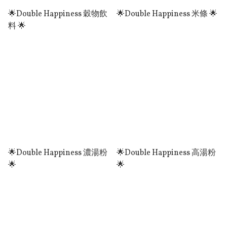
🌟Double Happiness 穀物飲
🌟Double Happiness 米條 🌟
料 🌟
🌟Double Happiness 濃湯粉
🌟Double Happiness 高湯粉
🌟
🌟