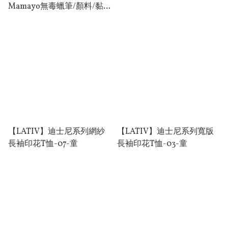
Mamayo無毒蠟筆/顏料/黏
土 團購
【LATIV】迪⼠尼系列網紗
【LATIV】迪⼠尼系列寬版
⻑袖印花T恤-07-童
⻑袖印花T恤-03-童