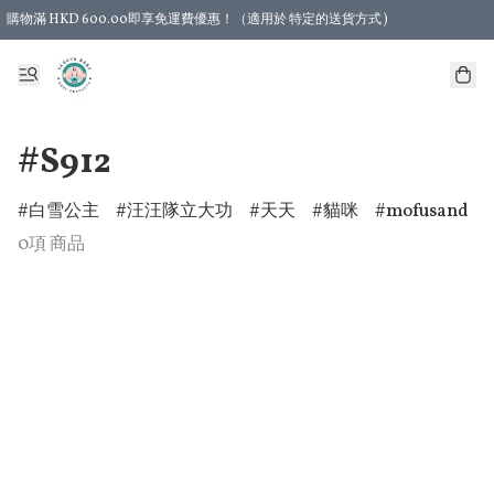
購物滿 HKD 600.00即享免運費優惠！（適用於 特定的送貨方式 )
#S912
白雪公主
汪汪隊立大功
天天
貓咪
mofusand
0項 商品