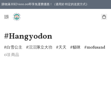
購物滿 HKD 600.00即享免運費優惠！（適用於 特定的送貨方式 )
#Hangyodon
白雪公主
汪汪隊立大功
天天
貓咪
mofusand
0項 商品