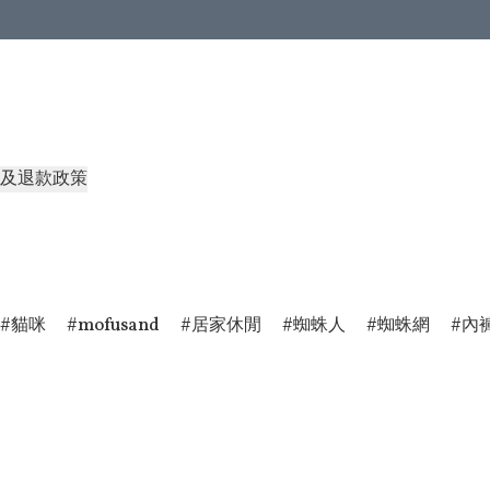
及退款政策
貓咪
mofusand
居家休閒
蜘蛛人
蜘蛛網
內