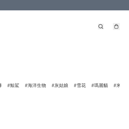
褲
鯨鯊
海洋生物
灰姑娘
雪花
瑪麗貓
米菲