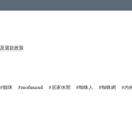
及退款政策
貓咪
mofusand
居家休閒
蜘蛛人
蜘蛛網
內