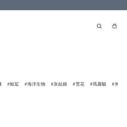
褲
鯨鯊
海洋生物
灰姑娘
雪花
瑪麗貓
米菲