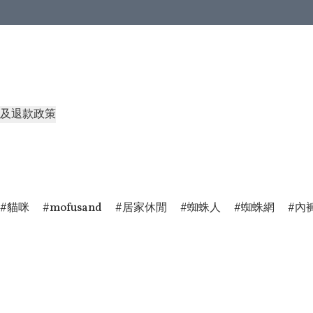
及退款政策
貓咪
mofusand
居家休閒
蜘蛛人
蜘蛛網
內