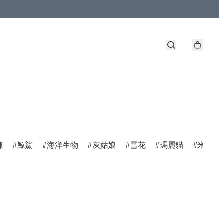
褲
鯨鯊
海洋生物
灰姑娘
雪花
瑪麗貓
米菲