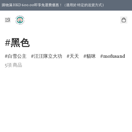
購物滿 HKD 600.00即享免運費優惠！（適用於 特定的送貨方式 )
#黑色
白雪公主
汪汪隊立大功
天天
貓咪
mofusand
5項 商品