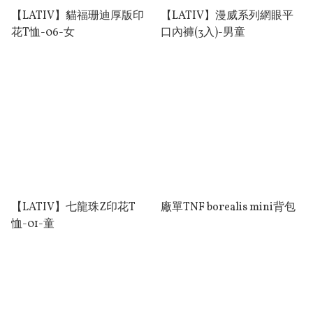
【LATIV】貓福珊迪厚版印
【LATIV】漫威系列網眼平
花T恤-06-⼥
⼝內褲(3⼊)-男童
【LATIV】七⿓珠Z印花T
廠單TNF borealis mini背包
恤-01-童