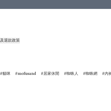
及退款政策
貓咪
mofusand
居家休閒
蜘蛛人
蜘蛛網
內