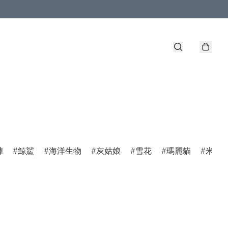
褲
鯨鯊
海洋生物
灰姑娘
雪花
瑪麗貓
米菲