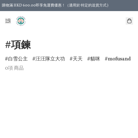
購物滿 HKD 600.00即享免運費優惠！（適用於 特定的送貨方式 )
#項鍊
白雪公主
汪汪隊立大功
天天
貓咪
mofusand
0項 商品