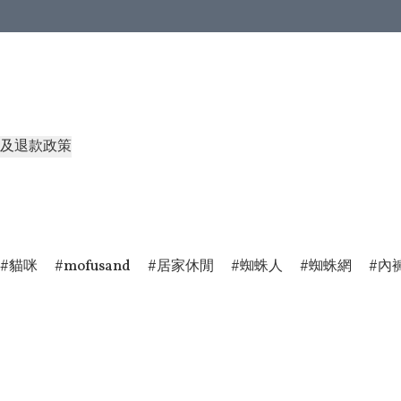
及退款政策
貓咪
mofusand
居家休閒
蜘蛛人
蜘蛛網
內