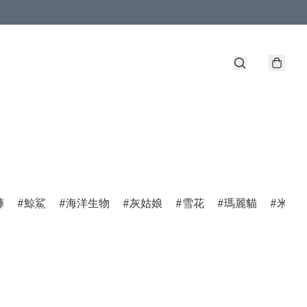
褲
鯨鯊
海洋生物
灰姑娘
雪花
瑪麗貓
米菲