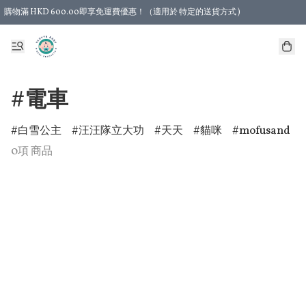
購物滿 HKD 600.00即享免運費優惠！（適用於 特定的送貨方式 )
#電車
白雪公主
汪汪隊立大功
天天
貓咪
mofusand
0項 商品