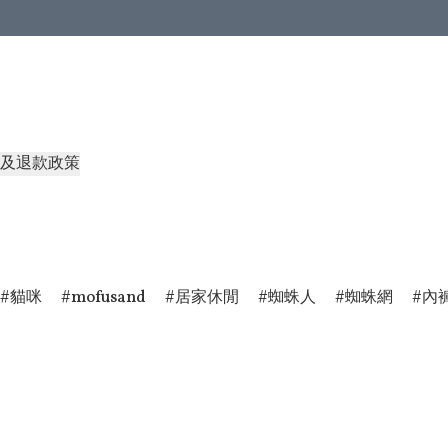
及退款政策
貓咪
mofusand
居家休閒
蜘蛛人
蜘蛛網
內