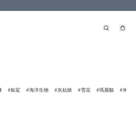
褲
鯨鯊
海洋生物
灰姑娘
雪花
瑪麗貓
米菲