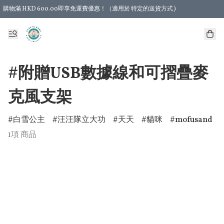
購物滿 HKD 600.00即享免運費優惠！（適用於 特定的送貨方式 )
#附贈USB數據線和可摺疊麥
克風支架
白雪公主
汪汪隊立大功
天天
貓咪
mofusand
1項 商品