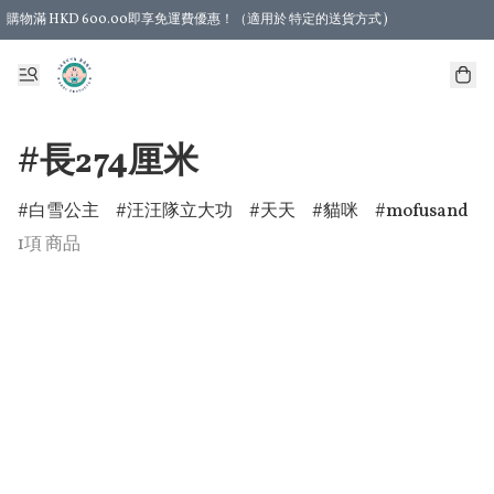
購物滿 HKD 600.00即享免運費優惠！（適用於 特定的送貨方式 )
#長274厘米
白雪公主
汪汪隊立大功
天天
貓咪
mofusand
1項 商品