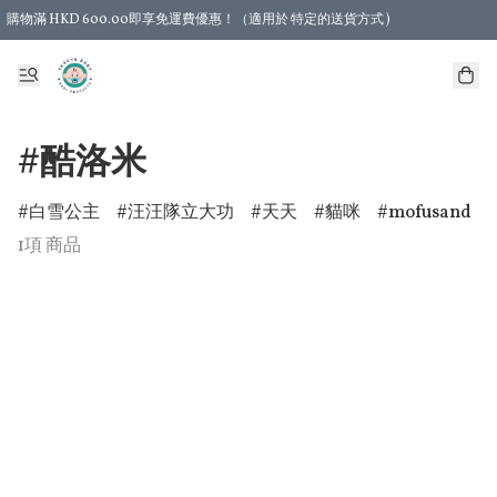
購物滿 HKD 600.00即享免運費優惠！（適用於 特定的送貨方式 )
#酷洛米
白雪公主
汪汪隊立大功
天天
貓咪
mofusand
1項 商品