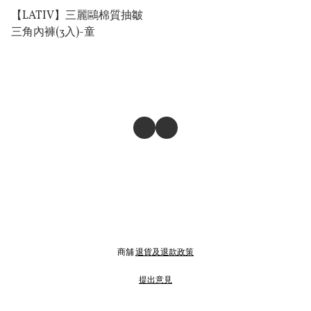
【LATIV】三麗鷗棉質抽皺
三⻆內褲(3⼊)-童
商舖
退貨及退款政策
提出意見