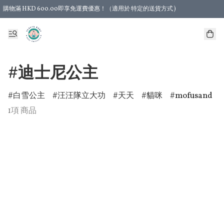
購物滿 HKD 600.00即享免運費優惠！（適用於 特定的送貨方式 )
#迪士尼公主
白雪公主
汪汪隊立大功
天天
貓咪
mofusand
1項 商品