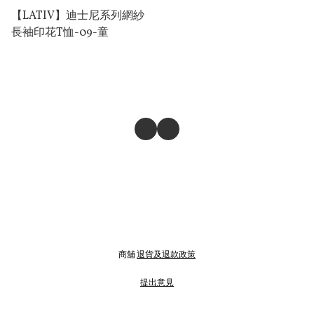
【LATIV】迪⼠尼系列網紗
⻑袖印花T恤-09-童
商舖
退貨及退款政策
提出意見