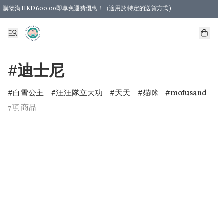
購物滿 HKD 600.00即享免運費優惠！（適用於 特定的送貨方式 )
#迪士尼
白雪公主
汪汪隊立大功
天天
貓咪
mofusand
7項 商品