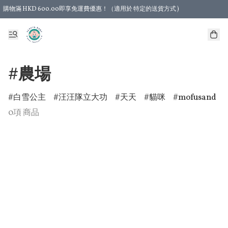
購物滿 HKD 600.00即享免運費優惠！（適用於 特定的送貨方式 )
#農場
白雪公主
汪汪隊立大功
天天
貓咪
mofusand
0項 商品