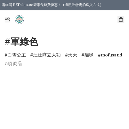
購物滿 HKD 600.00即享免運費優惠！（適用於 特定的送貨方式 )
#軍綠色
白雪公主
汪汪隊立大功
天天
貓咪
mofusand
0項 商品