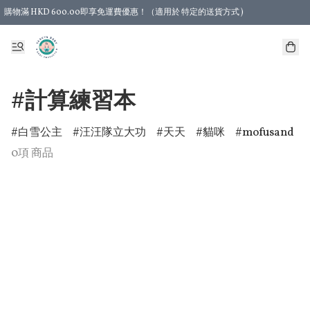
購物滿 HKD 600.00即享免運費優惠！（適用於 特定的送貨方式 )
#計算練習本
白雪公主
汪汪隊立大功
天天
貓咪
mofusand
0項 商品