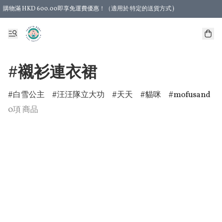
購物滿 HKD 600.00即享免運費優惠！（適用於 特定的送貨方式 )
#襯衫連衣裙
白雪公主
汪汪隊立大功
天天
貓咪
mofusand
0項 商品