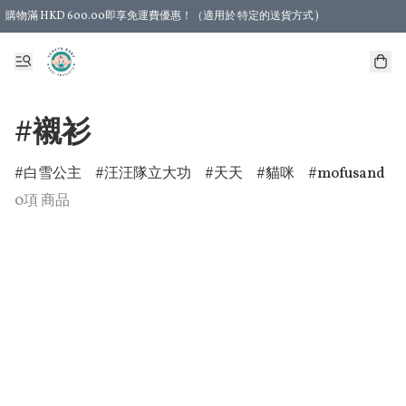
購物滿 HKD 600.00即享免運費優惠！（適用於 特定的送貨方式 )
#襯衫
白雪公主
汪汪隊立大功
天天
貓咪
mofusand
0項 商品