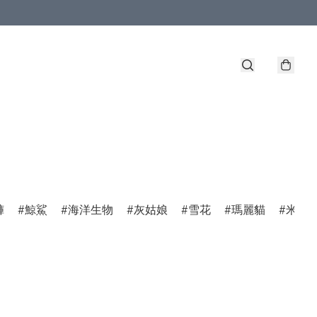
褲
鯨鯊
海洋生物
灰姑娘
雪花
瑪麗貓
米菲