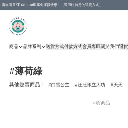
購物滿 HKD 600.00即享免運費優惠！（適用於 特定的送貨方式 )
商品
品牌系列
送貨方式
付款方式
會員專區
關於我們
退貨
#薄荷綠
其他熱賣商品：
白雪公主
汪汪隊立大功
天天
0項 商品