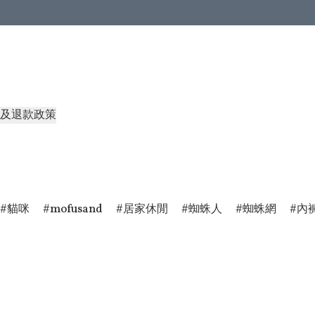
及退款政策
貓咪
mofusand
居家休閒
蜘蛛人
蜘蛛網
內