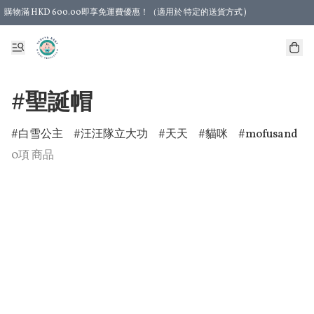
購物滿 HKD 600.00即享免運費優惠！（適用於 特定的送貨方式 )
#聖誕帽
白雪公主
汪汪隊立大功
天天
貓咪
mofusand
0項 商品