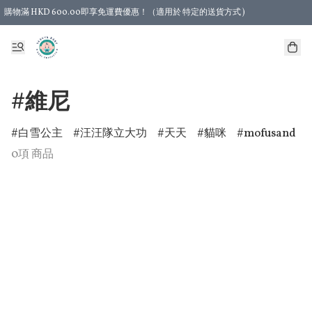
購物滿 HKD 600.00即享免運費優惠！（適用於 特定的送貨方式 )
#維尼
白雪公主
汪汪隊立大功
天天
貓咪
mofusand
0項 商品