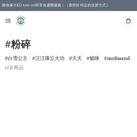
購物滿 HKD 600.00即享免運費優惠！（適用於 特定的送貨方式 )
#粉碎
白雪公主
汪汪隊立大功
天天
貓咪
mofusand
0項 商品