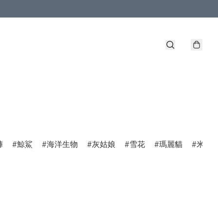
褲
鯨鯊
海洋生物
灰姑娘
雪花
瑪麗貓
米菲