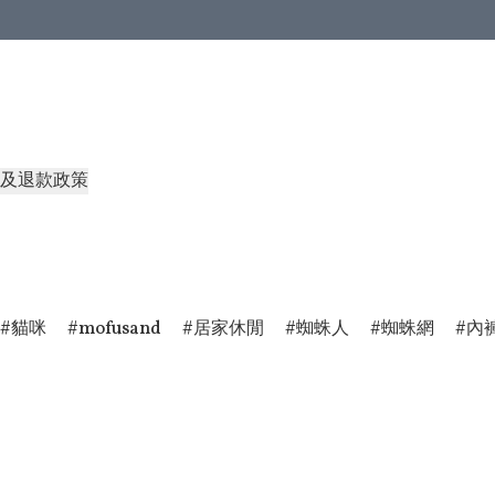
及退款政策
貓咪
mofusand
居家休閒
蜘蛛人
蜘蛛網
內