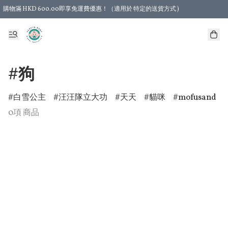
購物滿 HKD 600.00即享免運費優惠！（適用於 特定的送貨方式 )
#狗
白雪公主
汪汪隊立大功
天天
貓咪
mofusand
0項 商品