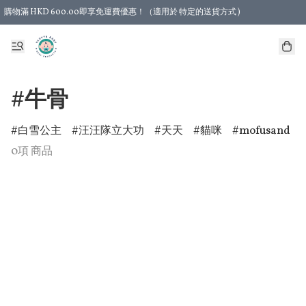
購物滿 HKD 600.00即享免運費優惠！（適用於 特定的送貨方式 )
#牛骨
白雪公主
汪汪隊立大功
天天
貓咪
mofusand
0項 商品