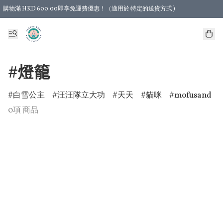
購物滿 HKD 600.00即享免運費優惠！（適用於 特定的送貨方式 )
#燈籠
白雪公主
汪汪隊立大功
天天
貓咪
mofusand
0項 商品