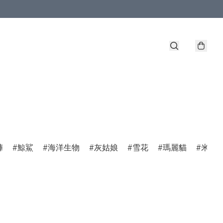
褲
鯨鯊
海洋生物
灰姑娘
雪花
瑪麗貓
米菲