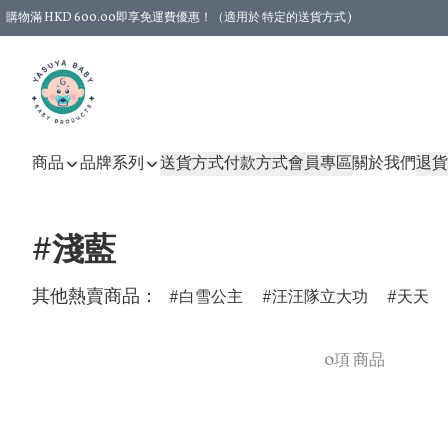
購物滿 HKD 600.00即享免運費優惠！（適用於 特定的送貨方式 )
商品
品牌系列
送貨方式
付款方式
會員專區
關於我們
退貨
#淺藍
其他熱賣商品：
白雪公主
汪汪隊立大功
天天
0項 商品