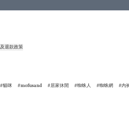
及退款政策
貓咪
mofusand
居家休閒
蜘蛛人
蜘蛛網
內