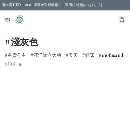
購物滿 HKD 600.00即享免運費優惠！（適用於 特定的送貨方式 )
#淺灰色
白雪公主
汪汪隊立大功
天天
貓咪
mofusand
0項 商品