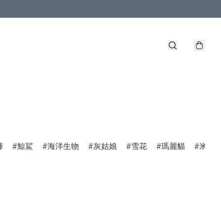
褲
鯨鯊
海洋生物
灰姑娘
雪花
瑪麗貓
米菲