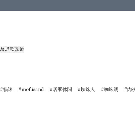
及退款政策
貓咪
mofusand
居家休閒
蜘蛛人
蜘蛛網
內