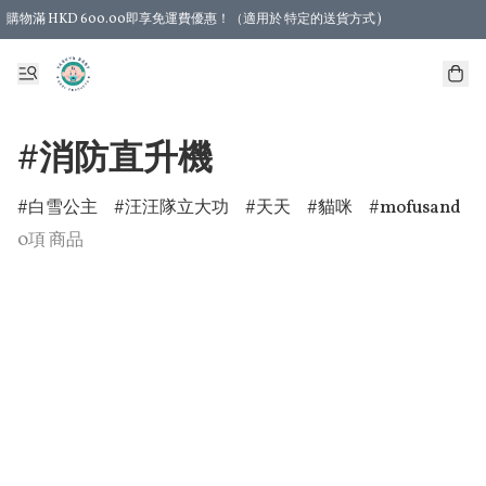
購物滿 HKD 600.00即享免運費優惠！（適用於 特定的送貨方式 )
#消防直升機
白雪公主
汪汪隊立大功
天天
貓咪
mofusand
0項 商品