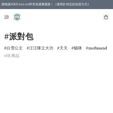
購物滿 HKD 600.00即享免運費優惠！（適用於 特定的送貨方式 )
#派對包
白雪公主
汪汪隊立大功
天天
貓咪
mofusand
0項 商品