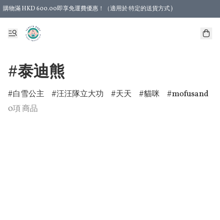
購物滿 HKD 600.00即享免運費優惠！（適用於 特定的送貨方式 )
#泰迪熊
白雪公主
汪汪隊立大功
天天
貓咪
mofusand
0項 商品