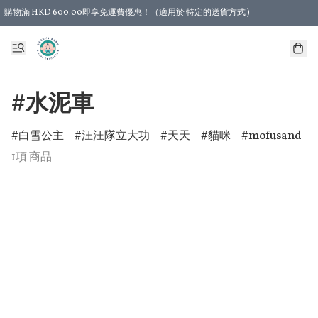
購物滿 HKD 600.00即享免運費優惠！（適用於 特定的送貨方式 )
#水泥車
白雪公主
汪汪隊立大功
天天
貓咪
mofusand
1項 商品