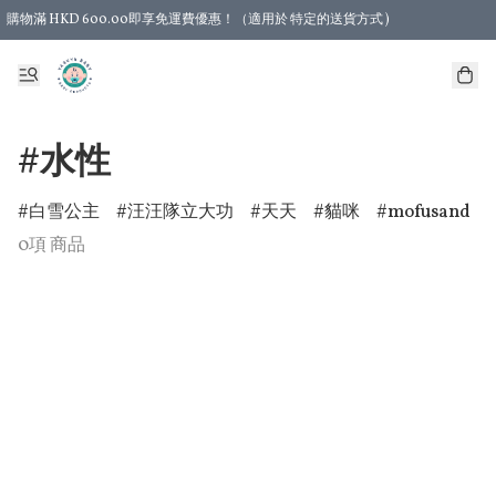
購物滿 HKD 600.00即享免運費優惠！（適用於 特定的送貨方式 )
#水性
白雪公主
汪汪隊立大功
天天
貓咪
mofusand
0項 商品