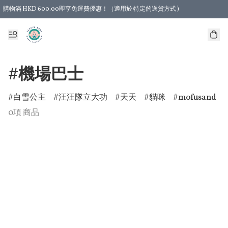
購物滿 HKD 600.00即享免運費優惠！（適用於 特定的送貨方式 )
#機場巴士
白雪公主
汪汪隊立大功
天天
貓咪
mofusand
0項 商品