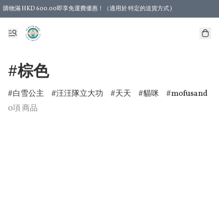
購物滿 HKD 600.00即享免運費優惠！（適用於 特定的送貨方式 )
#棕色
白雪公主
汪汪隊立大功
天天
貓咪
mofusand
0項 商品