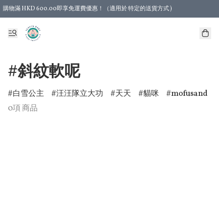
購物滿 HKD 600.00即享免運費優惠！（適用於 特定的送貨方式 )
#斜紋軟呢
白雪公主
汪汪隊立大功
天天
貓咪
mofusand
0項 商品