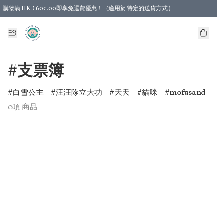
購物滿 HKD 600.00即享免運費優惠！（適用於 特定的送貨方式 )
#支票簿
白雪公主
汪汪隊立大功
天天
貓咪
mofusand
0項 商品