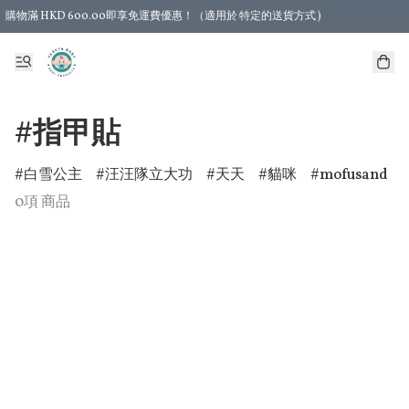
購物滿 HKD 600.00即享免運費優惠！（適用於 特定的送貨方式 )
#指甲貼
白雪公主
汪汪隊立大功
天天
貓咪
mofusand
0項 商品