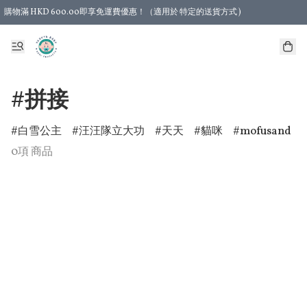
購物滿 HKD 600.00即享免運費優惠！（適用於 特定的送貨方式 )
#拼接
白雪公主
汪汪隊立大功
天天
貓咪
mofusand
0項 商品