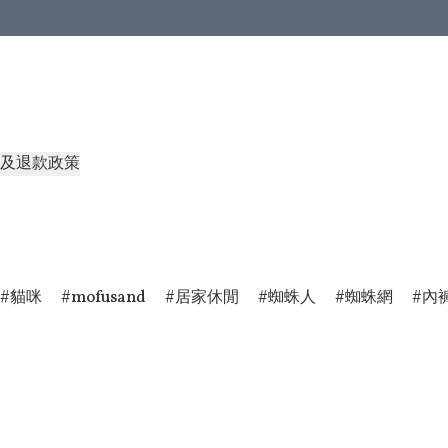
及退款政策
貓咪
mofusand
居家休閒
蜘蛛人
蜘蛛網
內