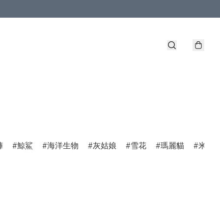
褲
鯨鯊
海洋生物
灰姑娘
雪花
瑪麗貓
米菲